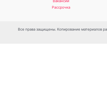
Вакансии
Рассрочка
Все права защищены. Копирование материалов ра
ЗАКРЫТЬ
[qsm quiz=1]
×
Тут пусто, ищите дальше!
×
ВАМ ПОВЕЗЛО! Ваша скидка 10%